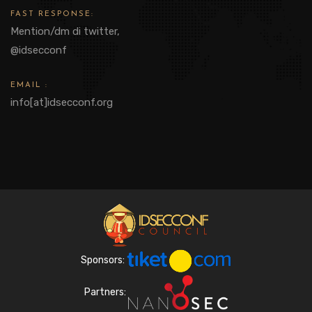
FAST RESPONSE:
Mention/dm di twitter,
@idsecconf
EMAIL :
info[at]idsecconf.org
Sponsors:
Partners: